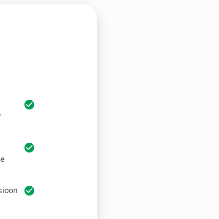
check_circle
v
check_circle
se
check_circle
sioon