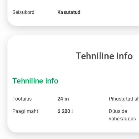
Seisukord
Kasutatud
Tehniline info
Tehniline info
Töölaius
24
m
Pihustatud a
Paagi maht
6 200
l
Düüside
vahekaugus