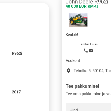
John Deere R962i
40 000 EUR KM-ta
Kontakt
Tambet Eslas
R962i
Asukoht
place
Tehnika 5, 50104, Tar
Tee pakkumine!
a
2017
Tee oma pakkumine ja vas
Hind