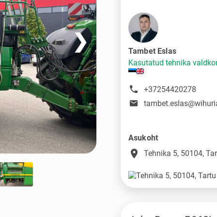
❯
Tambet Eslas
Kasutatud tehnika valdko
+37254420278
tambet.eslas@wihuri
Asukoht
place
Tehnika 5, 50104, Tar