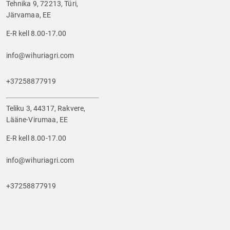
Tehnika 9, 72213, Türi,
Järvamaa, EE
E-R kell 8.00-17.00
info@wihuriagri.com
+37258877919
Teliku 3, 44317, Rakvere,
Lääne-Virumaa, EE
E-R kell 8.00-17.00
info@wihuriagri.com
+37258877919