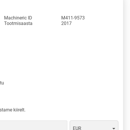
Machineric ID
M411-9573
Tootmisaasta
2017
tu
tame kiirelt.
EUR