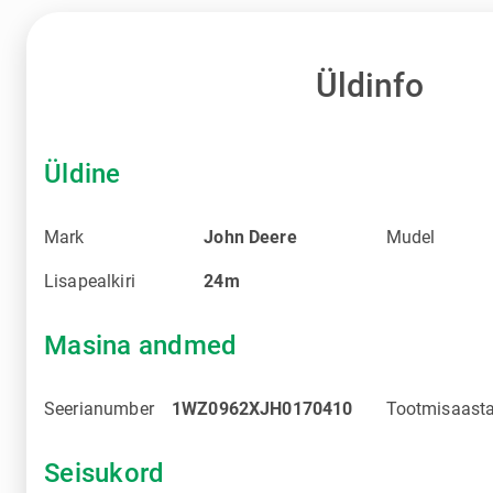
Üldinfo
Üldine
Mark
John Deere
Mudel
Lisapealkiri
24m
Masina andmed
Seerianumber
1WZ0962XJH0170410
Tootmisaast
Seisukord