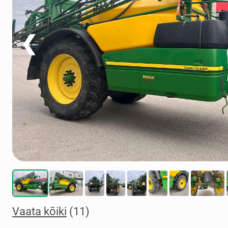
❮
Vaata kõiki
(11)