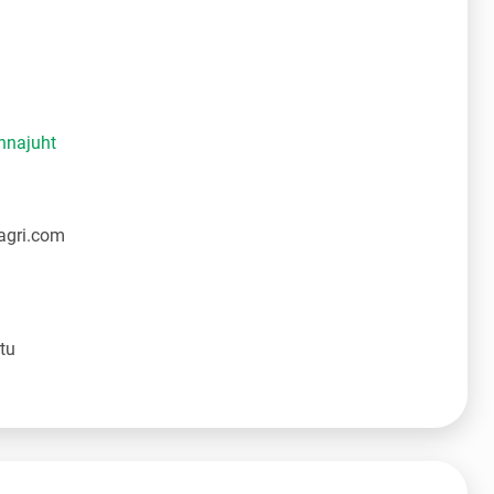
nnajuht
agri.com
tu