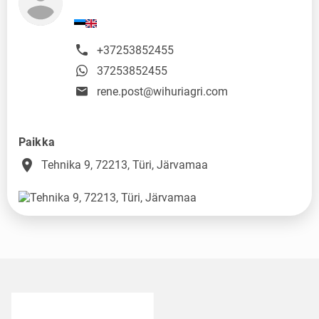
+37253852455
37253852455
rene.post@wihuriagri.com
Paikka
place
Tehnika 9, 72213, Türi, Järvamaa